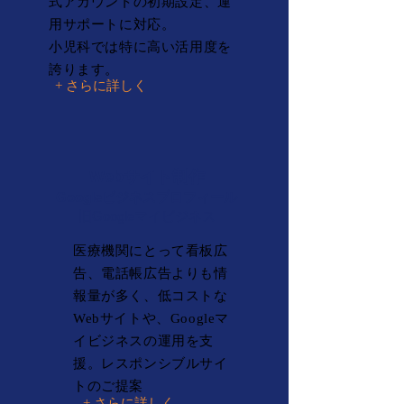
式アカウントの初期設定、運
用サポートに対応。
​小児科では特に高い活用度を
誇ります。
+ さらに詳しく
Webサイト制作
Googleビジネスプロフィール
旧Googleマイビジネス
医療機関にとって看板広
告、電話帳広告よりも情
報量が多く、低コストな
Webサイトや、Googleマ
イビジネスの運用を支
援。​レスポンシブルサイ
トのご提案
+ さらに詳しく