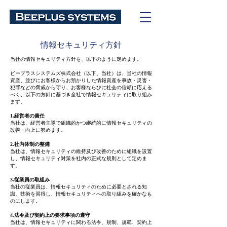
情報セキュリティ方針
当社の情報セキュリティ方針を、以下のように定めます。
ビープラスシステムズ株式会社（以下、当社）は、当社の情報
資産、並びにお客様からお預かりした情報資産を事故・災害・
犯罪などの脅威から守り、お客様ならびに社会の信頼に応える
べく、以下の方針に基づき全社で情報セキュリティに取り組み
ます。
1.経営者の責任
当社は、経営者主導で組織的かつ継続的に情報セキュリティの
改善・向上に努めます。
2.社内体制の整備
当社は、情報セキュリティの維持及び改善のために組織を設置
し、情報セキュリティ対策を社内の正式な規則として定めま
す。
3.従業員の取組み
当社の従業員は、情報セキュリティのために必要とされる知
識、技術を習得し、情報セキュリティへの取り組みを確かなも
のにします。
4.法令及び契約上の要求事項の遵守
当社は、情報セキュリティに関わる法令、規制、規範、契約上