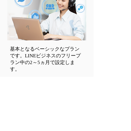
基本となるベーシックなプラン
です。LINEビジネスのフリープ
ラン中の2～5ヵ月で設定しま
す。​
ID（アカウント設定 プレミアID（別途
※1
料金））
開設までの基本設定代行
運営方針策定
Web面談での管理画面操作説明会
プロフィールページ設定
リッチメニュー画像作成