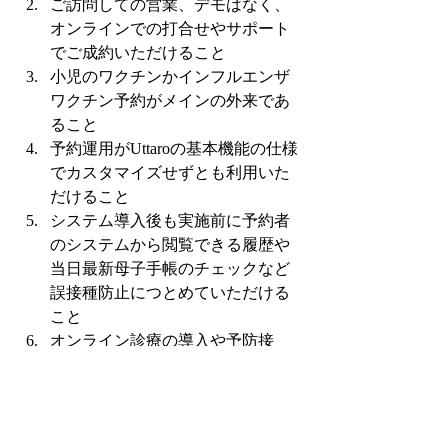
ご訪問しての営業、デモはなく、
オンラインでの打合せやサポート
でご成約いただけること
小児のワクチンかインフルエンザ
ワクチン予約がメインの外来であ
ること
予約運用がUttaroの基本機能の仕様
でカスタマイズせずとも利用いた
だけること
システム導入後も実施前に予約者
のシステムから閲覧できる履歴や
当日最新母子手帳のチェックなど
誤接種防止につとめていただける
こと
オンライン診療の導入や予防接
種、健診受診者とその他の患者の
待機場所や通院時間を分けていた
だくなど院内感染防止に取り組ま
れていること