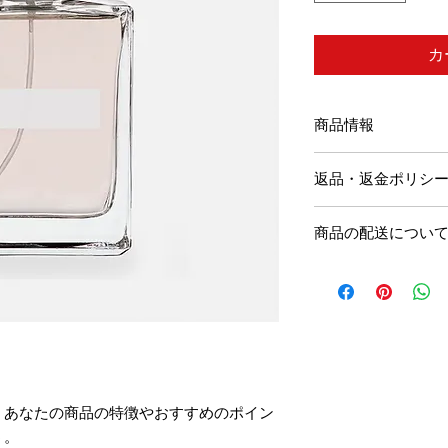
カ
商品情報
商品の詳細を入力し
返品・返金ポリシ
明に加え、商品の特
しましょう。
返品・返金規約を入
商品の配送につい
だけなかった場合の
ましょう。規約の内
配送地域、料金、所
頼を獲得し、安心し
する情報を入力して
とで、お客様の信頼
ただけます。
。あなたの商品の特徴やおすすめのポイン
う。