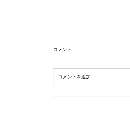
レバウェル看護にて確かな情
コメント
報や画期的なシステムの提供
で医療現場を支える企業とし
レバウェル看護の看護師さんたち
て紹介いただきました。
へのお役立ち情報として確かな情
コメントを追加…
報や画期的なシステムの提供で医
療現場を支える企業・予防接種・
健診予約システムを提供する企業
として弊社と弊社製品Uttaroの紹
介記事を掲載いたきました。
​情報セキュリティ方針
https://kango-
oshigoto.jp/media/article/81614/#title
​個人情報保護方針
2