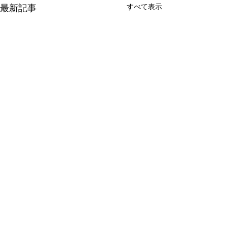
最新記事
すべて表示
本店所在地変更のお知ら
独自ドメインメ
せ
ビス提供終了に
要なお知らせ
この度、弊社は事業拡大に伴
日頃より弊社サー
コメント
い、2026年5月1日付で本店所
用いただき、誠に